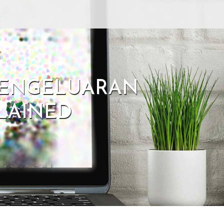
 PENGELUARAN
PLAINED